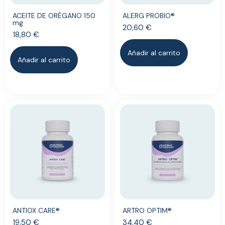
ACEITE DE ORÉGANO 150
ALERG PROBIO®
mg
20,60
€
18,80
€
Añadir al carrito
Añadir al carrito
ANTIOX CARE®
ARTRO OPTIM®
19,50
€
34,40
€