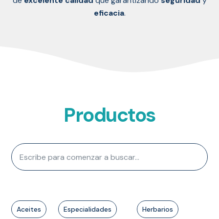
de
excelente
calidad
que garantizando
seguridad
y
eficacia
.
Productos
Aceites
Especialidades
Herbarios