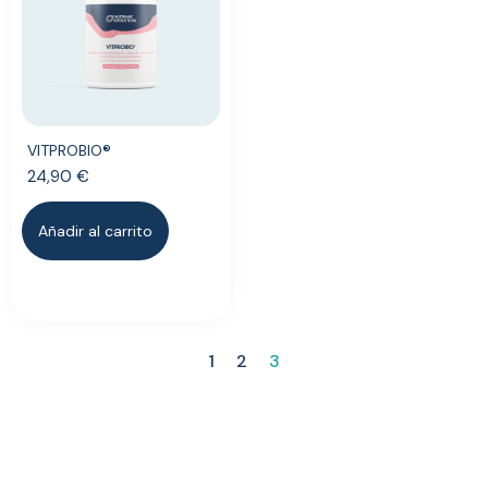
VITPROBIO®
24,90
€
Añadir al carrito
1
2
3